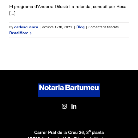
El programa d'Andorra Difusió La rotonda, conduït per Rosa
[...]
a
By
|
octubre 17th, 2021
|
|
Comentaris tancats
carloscuenca
Blog
La
Read More
meva
tesi
sobre
el
coprincipat
d’Andorra
al
programa
La
Rotonda,
de
Andorra
Difusió
a
Carrer Prat de la Creu 36, 2
planta