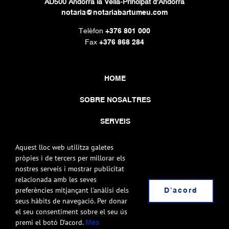
AD500 Andorra la Vella-Principat d’Andorra
notaria@notariabartumeu.com
Telèfon
+376 801 000
Fax
+376 868 284
HOME
SOBRE NOSALTRES
SERVEIS
CONTACTE
Aquest lloc web utilitza galetes
pròpies i de tercers per millorar els
nostres serveis i mostrar publicitat
relacionada amb les seves
preferències mitjançant l'anàlisi dels
D'acord
seus hàbits de navegació. Per donar
el seu consentiment sobre el seu ús
© COPYRIGHT 2020 ISIDRE BARTUMEU MARTÍNEZ NOTARI |
NOTA LEGAL
premi el botó D'acord.
Més
|
|
| DISSENYAT I
POLÍTICA DE PRIVACITAT
POLÍTICA DE COOKIES