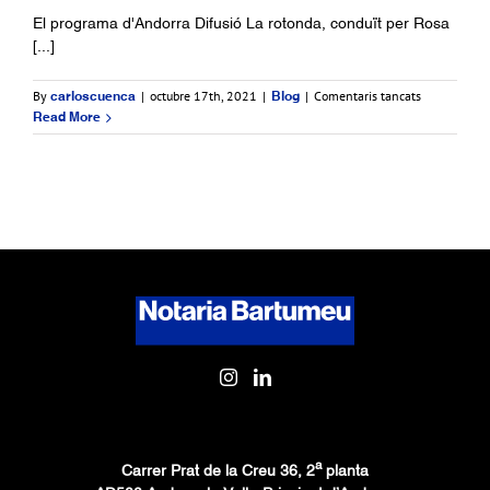
El programa d'Andorra Difusió La rotonda, conduït per Rosa
[...]
a
By
|
octubre 17th, 2021
|
|
Comentaris tancats
carloscuenca
Blog
La
Read More
meva
tesi
sobre
el
coprincipat
d’Andorra
al
programa
La
Rotonda,
de
Andorra
Difusió
a
Carrer Prat de la Creu 36, 2
planta