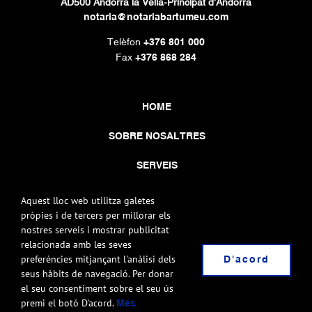
AD500 Andorra la Vella-Principat d’Andorra
notaria@notariabartumeu.com
Telèfon
+376 801 000
Fax
+376 868 284
HOME
SOBRE NOSALTRES
SERVEIS
CONTACTE
Aquest lloc web utilitza galetes
pròpies i de tercers per millorar els
nostres serveis i mostrar publicitat
relacionada amb les seves
preferències mitjançant l'anàlisi dels
D'acord
seus hàbits de navegació. Per donar
el seu consentiment sobre el seu ús
© COPYRIGHT 2020 ISIDRE BARTUMEU MARTÍNEZ NOTARI |
NOTA LEGAL
premi el botó D'acord.
Més
|
|
| DISSENYAT I
POLÍTICA DE PRIVACITAT
POLÍTICA DE COOKIES