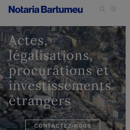
Skip
to
content
Actes,
légalisations,
procurations et
investissements
étrangers
CONTACTEZ-NOUS