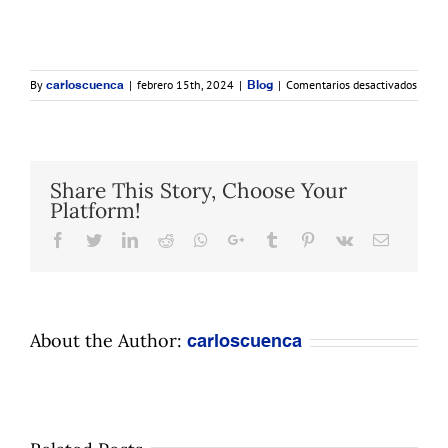
en
By
|
febrero 15th, 2024
|
|
Comentarios desactivados
carloscuenca
Blog
Escrib
sobre
Andor
para
la
Share This Story, Choose Your
revist
Platform!
Vogue
Facebook
Twitter
LinkedIn
Reddit
Whatsapp
Google+
Tumblr
Pinterest
Vk
Email
About the Author:
carloscuenca